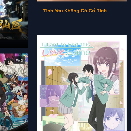
Tình Yêu Không Có Cổ Tích
Y
FHD