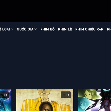
Ể LOẠI
QUỐC GIA
PHIM BỘ
PHIM LẺ
PHIM CHIẾU RẠP
PH
FHD
FHD