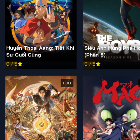
Huyền Thoại Aang: Tiết Khí
Siêu Anh Hùng Phá Ho
Sư Cuối Cùng
(Phần 5)
0 / 5
0 / 5
New
New
FHD