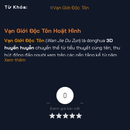
Từ Khóa:
#
Vạn Giới Độc Tôn
Tập 46
Tập 47
Tập 48
Tập 49
Tập 50
Tập 51
Tập 52
Tập 53
Tập 54
Tập 55
Vạn Giới Độc Tôn Hoặt Hình
Tập 56
Tập 57
Tập 58
Tập 59
Tập 60
Vạn Giới Độc Tôn
(
Wan Jie Du Zun
) là donghua
3D
Tập 61
Tập 62
Tập 63
Tập 64
Tập 65
huyền huyễn
chuyển thể từ tiểu thuyết cùng tên, thu
hút đông đảo người xem trên các nền tảng kể từ năm
Tập 66
Tập 67
Tập 68
Tập 69
Tập 70
Xem thêm
2023. Phim xoay quanh hành trình đầy gian truân của
Lâm Phong
, một thiếu niên sở hữu
Vũ Hồn Kiếm
(剑武
Tập 71
Tập 72
Tập 73
Tập 74
Tập 75
魂), nhưng bị chính hôn thê
Kê Mạn Diệp
đánh cắp linh
Tập 76
Tập 77
Tập 78
Tập 79
Tập 80
hồn vũ khí khi còn sơ khai, khiến anh lâm vào cảnh
thập
tử nhất sinh.
0
Tập 81
Tập 82
Tập 83
Tập 84
Tập 85
Sau khi xuyên không vào một thế giới kỳ bí, Lâm Phong từ
Tập 86
Tập 87
Tập 88
Tập 89
Tập 90
Đánh giá bài viết
con người yếu ớt dần khẳng định được bản thân qua
Tập 91
Tập 92
Tập 93
Tập 94
Tập 95
chuỗi thử thách cam go. Anh trải qua các giai đoạn tu
luyện rõ rệt, từ
Ninh Huyết cảnh
,
Chân Vũ cảnh
, đến
Tập 96
Tập 97
Tập 98
Tập 99
Tập 100