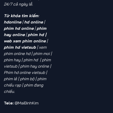
24/7 cả ngày lễ.
Từ khóa tìm kiếm
:
hdonline
|
hd online
|
phim hd online
|
phim
hay online
|
phim hd |
web xem phim online
|
phim hd vietsub
| xem
phim online hd
| phim moi |
phim hay | phim hd | phim
vietsub | phim hay online |
Phim hd online vietsub |
phim lẻ | phim bộ | phim
chiếu rạp | phim đang
chiếu.
Tele:
@MaiBinhKim