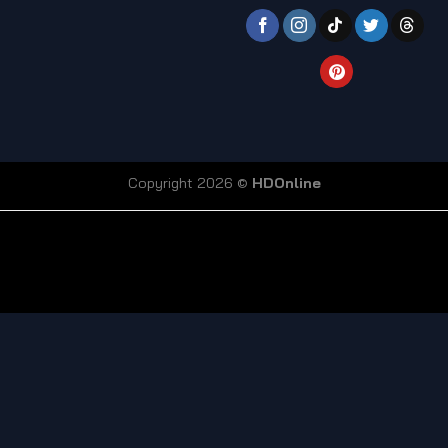
Copyright 2026 ©
HDOnline
coi truc tiep bong da
Xoilac TV link
bong da truc tiep
ty so trực tuyến