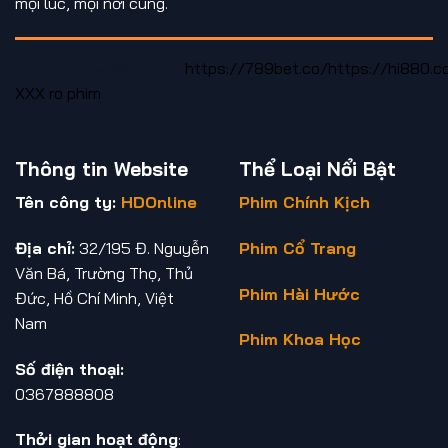
mọi lúc, mọi nơi cùng.
https://new88ne.com/
https://789bet.co/
https://hi880.c
XXX
ro phim
Thông tin Website
Thể Loại Nổi Bật
Tên công ty:
HDOnline
Phim Chính Kịch
Địa chỉ:
32/195 Đ. Nguyễn
Phim Cổ Trang
Văn Bá, Trường Thọ, Thủ
Phim Hài Hước
Đức, Hồ Chí Minh, Việt
Nam
Phim Khoa Học
Số điện thoại:
0367888808
Thởi gian hoạt động
: