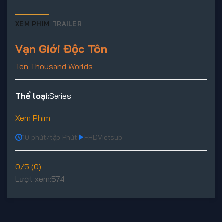
XEM PHIM
TRAILER
Vạn Giới Độc Tôn
Ten Thousand Worlds
Thể loại:
Series
Xem Phim
10 phút/tập Phút
FHD
Vietsub
0/5 (0)
Lượt xem:
574