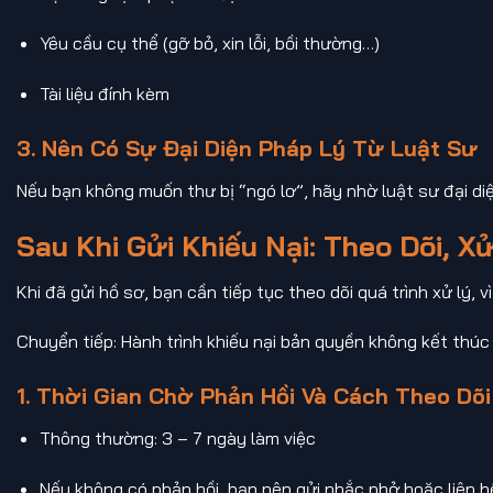
Yêu cầu cụ thể (gỡ bỏ, xin lỗi, bồi thường…)
Tài liệu đính kèm
3. Nên Có Sự Đại Diện Pháp Lý Từ Luật Sư
Nếu bạn không muốn thư bị “ngó lơ”, hãy nhờ luật sư đại di
Sau Khi Gửi Khiếu Nại: Theo Dõi, X
Khi đã gửi hồ sơ, bạn cần tiếp tục theo dõi quá trình xử lý,
Chuyển tiếp: Hành trình khiếu nại bản quyền không kết thúc
1. Thời Gian Chờ Phản Hồi Và Cách Theo Dõi
Thông thường: 3 – 7 ngày làm việc
Nếu không có phản hồi, bạn nên gửi nhắc nhở hoặc liên 