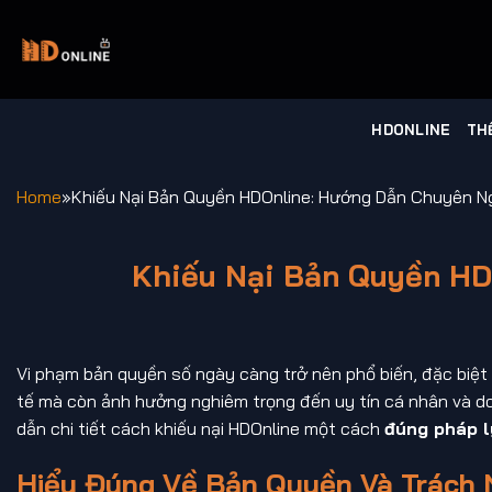
Chuyển
đến
nội
dung
HDONLINE
TH
Home
»
Khiếu Nại Bản Quyền HDOnline: Hướng Dẫn Chuyên N
Khiếu Nại Bản Quyền H
Vi phạm bản quyền số ngày càng trở nên phổ biến, đặc biệt
tế mà còn ảnh hưởng nghiêm trọng đến uy tín cá nhân và doa
dẫn chi tiết cách khiếu nại HDOnline một cách
đúng pháp l
Hiểu Đúng Về Bản Quyền Và Trách