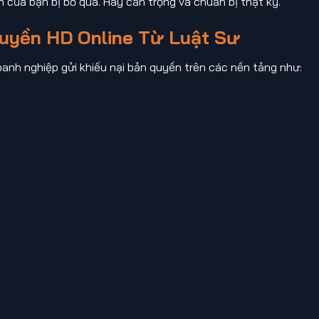
 của bạn bị bỏ qua. Hãy cẩn trọng và chuẩn bị thật kỹ.
Quyền HD Online Từ Luật Sư
oanh nghiệp gửi khiếu nại bản quyền trên các nền tảng như: