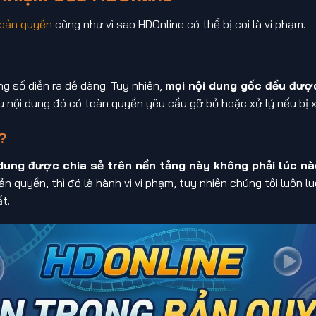
 bản quyền
cũng như vì sao HDOnline có thể bị coi là vi phạm.
ng số diễn ra dễ dàng. Tuy nhiên,
mọi nội dung gốc đều được
u nội dung đó có toàn quyền yêu cầu gỡ bỏ hoặc xử lý nếu bị
?
 dung được chia sẻ trên nền tảng này không phải lúc n
n quyền, thì đó là hành vi vi phạm, tuy nhiên chúng tôi luôn 
t.