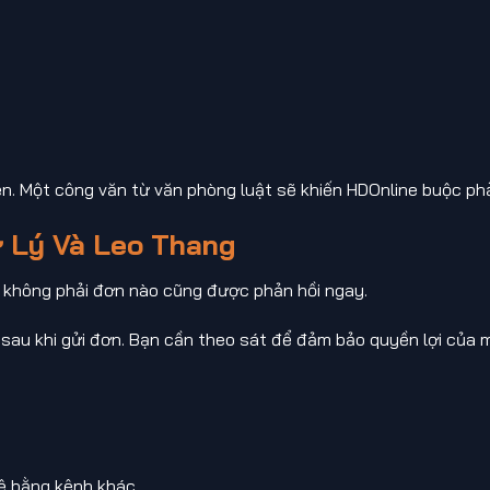
ện. Một công văn từ văn phòng luật sẽ khiến HDOnline buộc phả
ử Lý Và Leo Thang
 vì không phải đơn nào cũng được phản hồi ngay.
 sau khi gửi đơn. Bạn cần theo sát để đảm bảo quyền lợi của m
hệ bằng kênh khác