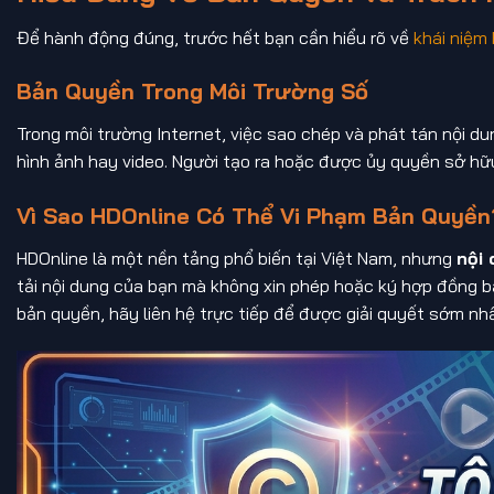
Để hành động đúng, trước hết bạn cần hiểu rõ về
khái niệm
Bản Quyền Trong Môi Trường Số
Trong môi trường Internet, việc sao chép và phát tán nội du
hình ảnh hay video. Người tạo ra hoặc được ủy quyền sở hữ
Vì Sao HDOnline Có Thể Vi Phạm Bản Quyền
HDOnline là một nền tảng phổ biến tại Việt Nam, nhưng
nội
tải nội dung của bạn mà không xin phép hoặc ký hợp đồng bả
bản quyền, hãy liên hệ trực tiếp để được giải quyết sớm nhấ