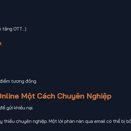
n tảng OTT…)
m
t điểm tương đồng
Online Một Cách Chuyên Nghiệp
ể gửi khiếu nại.
 thiếu chuyên nghiệp. Một lời phàn nàn qua email có thể bị b