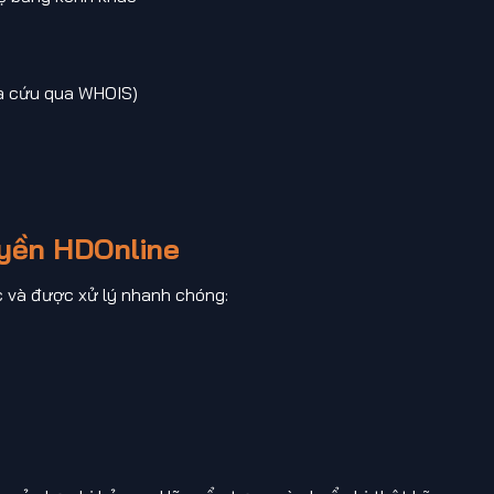
ra cứu qua WHOIS)
uyền HDOnline
c và được xử lý nhanh chóng: