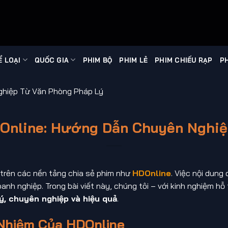
Ể LOẠI
QUỐC GIA
PHIM BỘ
PHIM LẺ
PHIM CHIẾU RẠP
PH
ghiệp Từ Văn Phòng Pháp Lý
DOnline: Hướng Dẫn Chuyên Nghiệ
 trên các nền tảng chia sẻ phim như
HDOnline
. Việc nội dung 
nh nghiệp. Trong bài viết này, chúng tôi – với kinh nghiệm h
ý, chuyên nghiệp và hiệu quả
.
 Nhiệm Của HDOnline