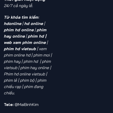
24/7 cả ngày lễ.
Từ khóa tìm kiếm
:
hdonline
|
hd online
|
phim hd online
|
phim
hay online
|
phim hd |
web xem phim online
|
phim hd vietsub
| xem
phim online hd
| phim moi |
phim hay | phim hd | phim
vietsub | phim hay online |
Phim hd online vietsub |
phim lẻ | phim bộ | phim
chiếu rạp | phim đang
chiếu.
Tele:
@MaiBinhKim