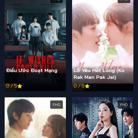
Điều Ước Đoạt Mạng
Lỡ Yêu Hết Lòng (Ko
Rak Man Pak Jai)
0 / 5
0 / 5
New
New
FHD
FHD