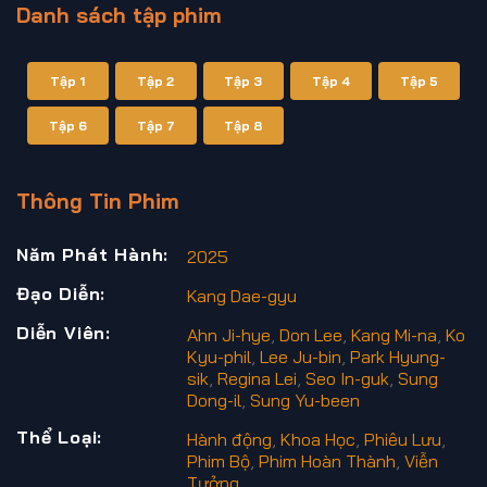
Danh sách tập phim
Tập 1
Tập 2
Tập 3
Tập 4
Tập 5
Tập 6
Tập 7
Tập 8
Thông Tin Phim
Năm Phát Hành:
2025
Đạo Diễn:
Kang Dae-gyu
Diễn Viên:
Ahn Ji-hye
,
Don Lee
,
Kang Mi-na
,
Ko
Kyu-phil
,
Lee Ju-bin
,
Park Hyung-
sik
,
Regina Lei
,
Seo In-guk
,
Sung
Dong-il
,
Sung Yu-been
Thể Loại:
Hành động
,
Khoa Học
,
Phiêu Lưu
,
Phim Bộ
,
Phim Hoàn Thành
,
Viễn
Tưởng