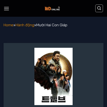
Chuyển
đến
nội
dung
Home
»
Hành động
»
Mười Hai Con Giáp