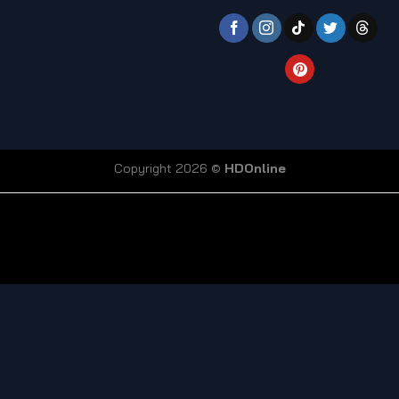
Copyright 2026 ©
HDOnline
coi truc tiep bong da
Xoilac TV link
bong da truc tiep
ty so trực tuyến