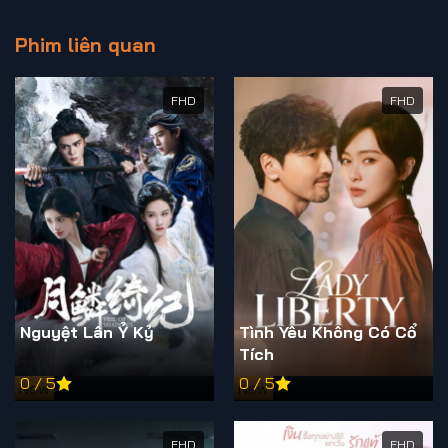
Phim liên quan
FHD
FHD
Nguyệt Lân Ỷ Kỷ
Tình Yêu Không Có Cổ
Tích
0 / 5
0 / 5
New
New
FHD
FHD