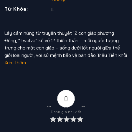
Từ Khóa:
#
Lấy cảm hứng từ truyền thuyết 12 con giáp phương
Đông, “Twelve” kể về 12 thiên thần – mỗi người tượng
trưng cho một con giáp – sống dưới lốt người giữa thế
giới loài người, với sứ mệnh bảo vệ bán đảo Triều Tiên khỏi
ác linh cổ xưa. Từ hàng ngàn năm trước, những thiên
Xem thêm
thần này đã hy sinh để phong ấn tà khí trong Cánh Cổng
Địa Ngục. Nhưng khi ác linh bắt đầu tỉnh giấc, hỗn loạn
quay trở lại – và các thiên thần buộc phải tái hợp để
chiến đấu một lần nữa.
0
Đánh giá bài viết