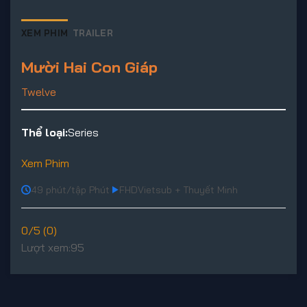
XEM PHIM
TRAILER
Mười Hai Con Giáp
Twelve
Thể loại:
Series
Xem Phim
49 phút/tập Phút
FHD
Vietsub + Thuyết Minh
0/5 (0)
Lượt xem:
95