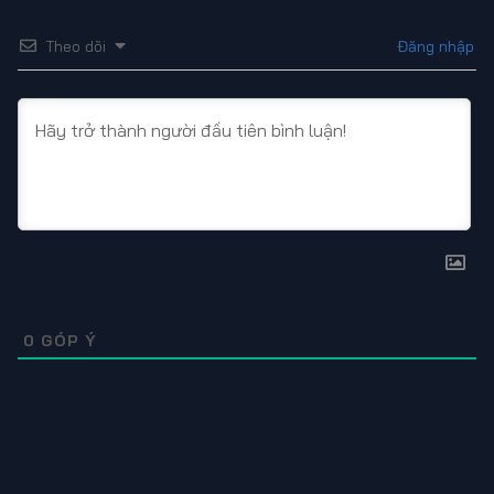
Theo dõi
Đăng nhập
0
GÓP Ý