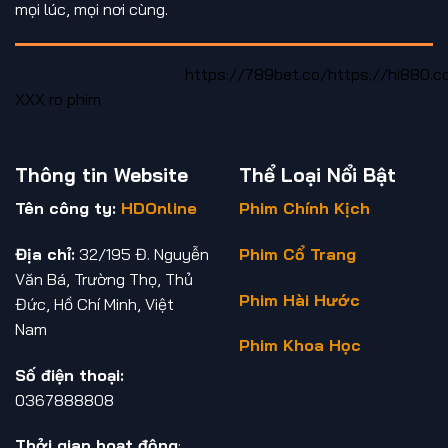
mọi lúc, mọi nơi cùng.
https://new88ne.com/
https://789bet.co/
https://hi880.c
XXX
ro phim
Thông tin Website
Thể Loại Nổi Bật
Tên công ty:
HDOnline
Phim Chính Kịch
Địa chỉ:
32/195 Đ. Nguyễn
Phim Cổ Trang
Văn Bá, Trường Thọ, Thủ
Phim Hài Hước
Đức, Hồ Chí Minh, Việt
Nam
Phim Khoa Học
Số điện thoại:
0367888808
Thởi gian hoạt động
: