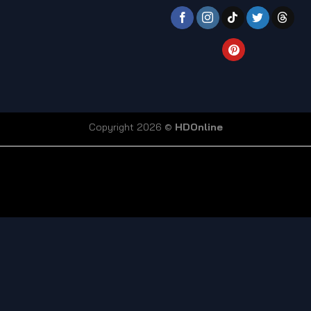
Copyright 2026 ©
HDOnline
coi truc tiep bong da
Xoilac TV link
bong da truc tiep
ty so trực tuyến