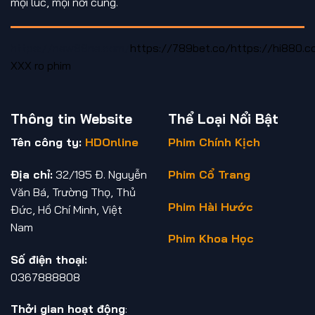
mọi lúc, mọi nơi cùng.
https://new88ne.com/
https://789bet.co/
https://hi880.c
XXX
ro phim
Thông tin Website
Thể Loại Nổi Bật
Tên công ty:
HDOnline
Phim Chính Kịch
Địa chỉ:
32/195 Đ. Nguyễn
Phim Cổ Trang
Văn Bá, Trường Thọ, Thủ
Phim Hài Hước
Đức, Hồ Chí Minh, Việt
Nam
Phim Khoa Học
Số điện thoại:
0367888808
Thởi gian hoạt động
: