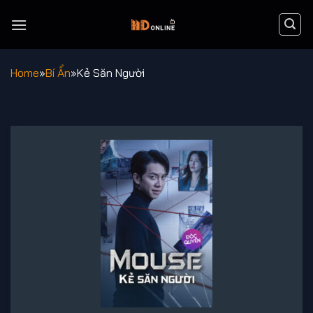
Chuyển
đến
nội
dung
Home
»
Bí Ẩn
»
Kẻ Săn Người