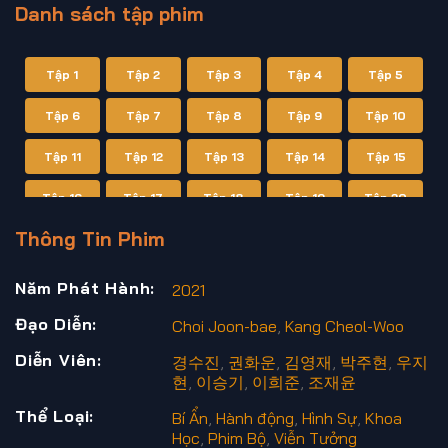
Danh sách tập phim
Tập 1
Tập 2
Tập 3
Tập 4
Tập 5
Tập 6
Tập 7
Tập 8
Tập 9
Tập 10
Tập 11
Tập 12
Tập 13
Tập 14
Tập 15
Tập 16
Tập 17
Tập 18
Tập 19
Tập 20
Thông Tin Phim
Năm Phát Hành:
2021
Đạo Diễn:
Choi Joon-bae
,
Kang Cheol-Woo
Diễn Viên:
경수진
,
권화운
,
김영재
,
박주현
,
우지
현
,
이승기
,
이희준
,
조재윤
Thể Loại:
Bí Ẩn
,
Hành động
,
Hình Sự
,
Khoa
Học
,
Phim Bộ
,
Viễn Tưởng