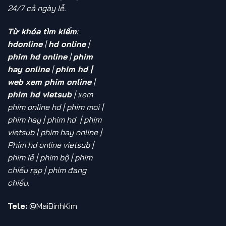
24/7 cả ngày lễ.
Từ khóa tìm kiếm
:
hdonline
|
hd online
|
phim hd online
|
phim
hay online
|
phim hd |
web xem phim online
|
phim hd vietsub
| xem
phim online hd
| phim moi |
phim hay | phim hd | phim
vietsub | phim hay online |
Phim hd online vietsub |
phim lẻ | phim bộ | phim
chiếu rạp | phim đang
chiếu.
Tele:
@MaiBinhKim