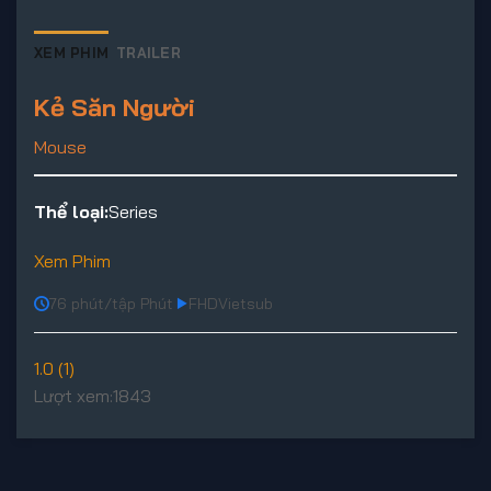
XEM PHIM
TRAILER
Kẻ Săn Người
Mouse
Thể loại:
Series
Xem Phim
76 phút/tập Phút
FHD
Vietsub
1.0 (1)
Lượt xem:
1843