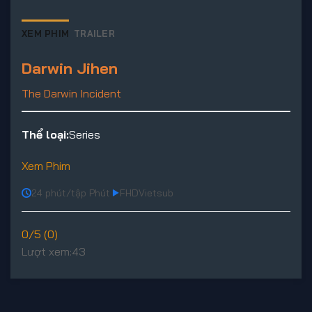
XEM PHIM
TRAILER
Darwin Jihen
The Darwin Incident
Thể loại:
Series
Xem Phim
24 phút/tập Phút
FHD
Vietsub
0/5 (0)
Lượt xem:
43