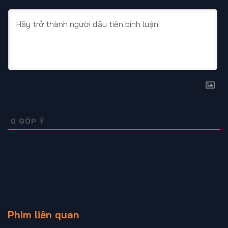
thể loại Sci-fi và Drama đầy kịch tính. Đừng quên đón xem
những tập phim mới nhất tại
HdOnline
nhé các bạn.
0
GÓP Ý
Phim liên quan