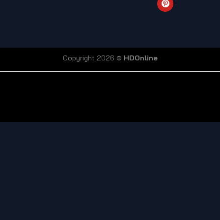
Copyright 2026 ©
HDOnline
coi truc tiep bong da
Xoilac TV link
bong da truc tiep
ty so trực tuyến