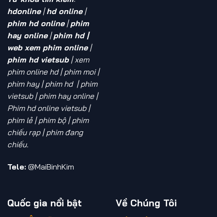
hdonline
|
hd online
|
phim hd online
|
phim
hay online
|
phim hd |
web xem phim online
|
phim hd vietsub
| xem
phim online hd
| phim moi |
phim hay | phim hd | phim
vietsub | phim hay online |
Phim hd online vietsub |
phim lẻ | phim bộ | phim
chiếu rạp | phim đang
chiếu.
Tele:
@MaiBinhKim
Quốc gia nổi bật
Về Chúng Tôi