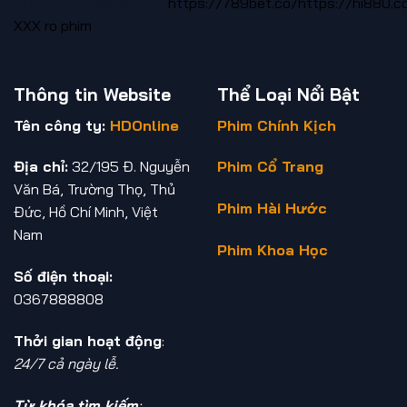
https://new88ne.com/
https://789bet.co/
https://hi880.c
XXX
ro phim
Thông tin Website
Thể Loại Nổi Bật
Tên công ty:
HDOnline
Phim Chính Kịch
Địa chỉ:
32/195 Đ. Nguyễn
Phim Cổ Trang
Văn Bá, Trường Thọ, Thủ
Phim Hài Hước
Đức, Hồ Chí Minh, Việt
Nam
Phim Khoa Học
Số điện thoại:
0367888808
Thởi gian hoạt động
:
24/7 cả ngày lễ.
Từ khóa tìm kiếm
: