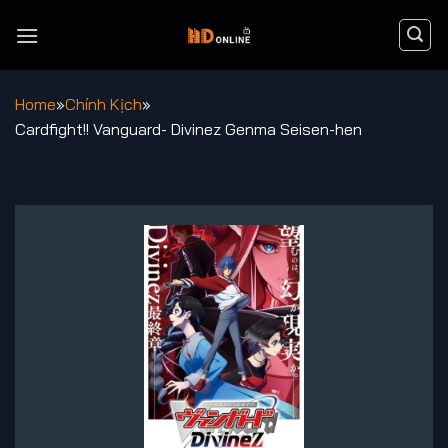
Chuyển
đến
nội
dung
Home
»
Chính Kịch
»
Cardfight!! Vanguard- Divinez Genma Seisen-hen