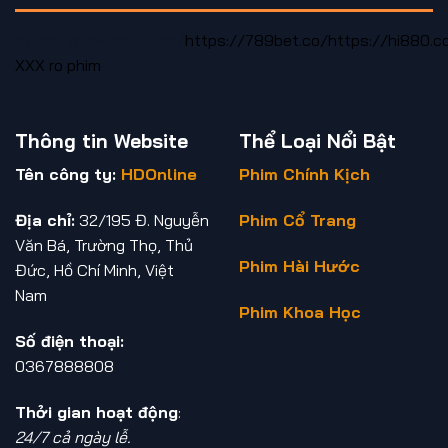
https://new88ne.com/
https://789bet.co/
https://hi880.c
XXX
ro phim
Thông tin Website
Thể Loại Nổi Bật
Tên công ty:
HDOnline
Phim Chính Kịch
Địa chỉ:
32/195 Đ. Nguyễn
Phim Cổ Trang
Văn Bá, Trường Thọ, Thủ
Phim Hài Hước
Đức, Hồ Chí Minh, Việt
Nam
Phim Khoa Học
Số điện thoại:
0367888808
Thởi gian hoạt động
:
24/7 cả ngày lễ.