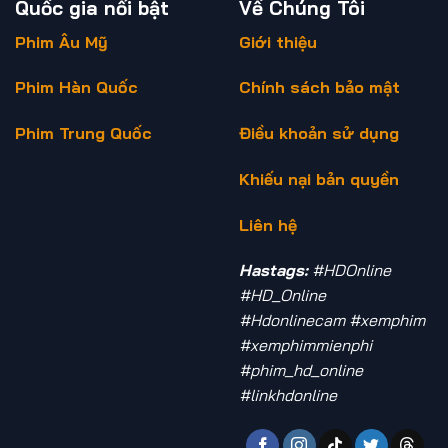
Quốc gia nổi bật
Về Chúng Tôi
Phim Âu Mỹ
Giới thiệu
Phim Hàn Quốc
Chính sách bảo mật
Phim Trung Quốc
Điều khoản sử dụng
Khiếu nại bản quyền
Liên hệ
Hastags:
#HDOnline
#HD_Online
#Hdonlinecam #xemphim
#xemphimmienphi
#phim_hd_online
#linkhdonline