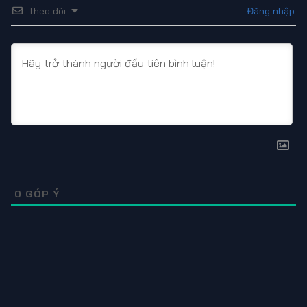
combat không chỉ là kỹ năng mà còn là cuộc đấu trí tâm
Theo dõi
Đăng nhập
lý nghẹt thở giữa các chiến binh Vanguard đầy kiêu hãnh.
Phát hành năm 2026 bởi studio danh tiếng, bộ phim
thuộc thể loại Action, Game đầy lôi cuốn. Đừng quên đón
xem những tập phim mới nhất tại
HdOnlineCam
nhé các
bạn.
0
GÓP Ý