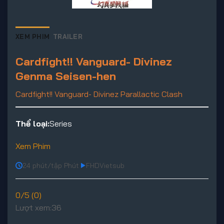
XEM PHIM
TRAILER
Cardfight!! Vanguard- Divinez
Genma Seisen-hen
Cardfight!! Vanguard- Divinez Parallactic Clash
Thể loại:
Series
Xem Phim
24 phút/tập Phút
FHD
Vietsub
0/5 (0)
Lượt xem:
36