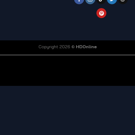
Copyright 2026 ©
HDOnline
coi truc tiep bong da
Xoilac TV link
bong da truc tiep
ty so trực tuyến