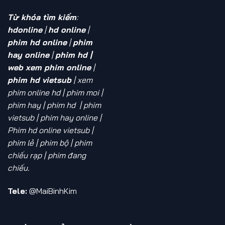
Từ khóa tìm kiếm
:
hdonline
|
hd online
|
phim hd online
|
phim
hay online
|
phim hd |
web xem phim online
|
phim hd vietsub
| xem
phim online hd
| phim moi |
phim hay | phim hd | phim
vietsub | phim hay online |
Phim hd online vietsub |
phim lẻ | phim bộ | phim
chiếu rạp | phim đang
chiếu.
Tele:
@MaiBinhKim