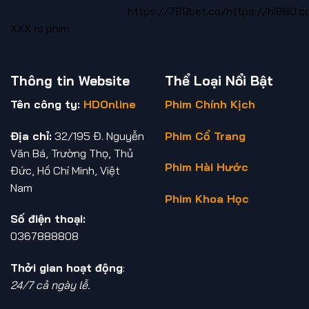
https://new88ne.com/
https://789bet.co/
https://hi880.c
XXX
ro phim
Thông tin Website
Thể Loại Nổi Bật
Tên công ty:
HDOnline
Phim Chính Kịch
Địa chỉ:
32/195 Đ. Nguyễn
Phim Cổ Trang
Văn Bá, Trường Thọ, Thủ
Phim Hài Hước
Đức, Hồ Chí Minh, Việt
Nam
Phim Khoa Học
Số điện thoại:
0367888808
Thởi gian hoạt động
:
24/7 cả ngày lễ.