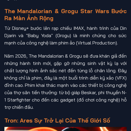
The Mandalorian & Grogu Star Wars Bước
Ra Màn Ảnh Rộng
Từ Disney+ bước lên rạp chiếu IMAX, hành trình của Din
Djarin và "Baby Yoda" (Grogu) là minh chứng cho sức
mạnh của công nghệ làm phim ảo (Virtual Production).
Năm 2026, The Mandalorian & Grogu sẽ đưa khán giả đến
những hành tinh mới, gặp gỡ những sinh vật kỳ lạ với
chất lượng hình ảnh sắc nét đến từng lỗ chân lông. Đây
không chỉ là phim, đây là một buổi trình diễn kỹ xảo (VFX)
đỉnh cao. Phim khai thác mạnh vào các thiết bị công nghệ
của thợ săn tiền thưởng: từ bộ giáp Beskar, phi thuyền N-
1 Starfighter cho đến các gadget (đồ chơi công nghệ) hỗ
trợ chiến đấu.
Tron: Ares Sự Trở Lại Của Thế Giới Số