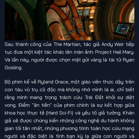
Sau thành công của The Martian, tác giả Andy Weir tiếp
tục đưa một kiệt tác khác lên màn ảnh: Project Hail Mary.
Và lần này, người được chọn mặt gửi vàng là tài tử Ryan
Gosling.
Bộ phim kể về Ryland Grace, một giáo viên thức dậy trên
con tàu vũ trụ cô độc mà không nhớ mình là ai, chỉ biết
rằng mình mang trọng trách cứu Trái Đất khỏi sự diệt
vong. Điểm "ăn tiền" của phim chính là sự kết hợp giữa
khoa học thực tế (Hard Sci-Fi) và yếu tố giả tưởng. Khán
giả sẽ được chứng kiến những công nghệ du hành không
gian tối tân nhất, những phương trình toán học cứu mạng
người và đặc biệt là tình bạn kỳ lạ giữa con người và