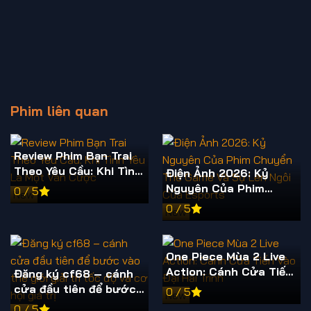
Phim liên quan
Review Phim Bạn Trai
Theo Yêu Cầu: Khi Tình
Điện Ảnh 2026: Kỷ
Yêu Là Một Ván Cược
Nguyên Của Phim
0 / 5
New
Chuyển Thể Game Và
0 / 5
New
Sự Lên Ngôi Của
Esports
One Piece Mùa 2 Live
Action: Cánh Cửa Tiến
Đăng ký cf68 – cánh
Vào Đại Hải Trình
cửa đầu tiên để bước
0 / 5
New
vào thế giới giải trí tốc
0 / 5