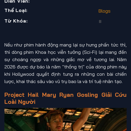
Diễn Viên:
Thể Loại:
Blogs
Từ Khóa:
#
Nếu như phim hành động mang lại sự hưng phấn tức thì,
thì dòng phim Khoa học viễn tưởng (Sci-Fi) lại mang đến
sự choáng ngợp và những giấc mơ về tương lai. Năm
2026 được dự báo là năm "thống trị" của dòng phim này
khi Hollywood quyết định tung ra những con bài chiến
lược, khai thác sâu vào vũ trụ bao la và trí tuệ nhân tạo.
Project Hail Mary Ryan Gosling Giải Cứu
Loài Người