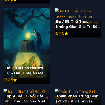
New
độ và cơ hội giá trị
Bet168 Thể Thao –
Không Gian Giải Trí Sôi
Động Dành Cho Người
0 / 5
New
Yêu Bóng Đá
Liêu Trai Lan Nhược
Tự - Câu Chuyện Ma Mị
Đầy Cảm Xúc Năm
0 / 5
New
2025
Top 4 Giá Trị Nổi Bật
Thẩm Phán Trùng Sinh
Khi Theo Dõi Sex Việt
(2026): Khi Công Lý