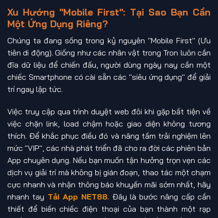
Xu Hướng "Mobile First": Tại Sao Bạn Cần
Một Ứng Dụng Riêng?
Chúng ta đang sống trong kỷ nguyên "Mobile First" (Ưu
tiên di động). Giống như các nhân vật trong Tron luôn cần
đĩa dữ liệu để chiến đấu, người dùng ngày nay cần một
chiếc Smartphone có cài sẵn các "siêu ứng dụng" để giải
trí ngay lập tức.
Việc truy cập qua trình duyệt web đôi khi gặp bất tiện về
việc chặn link, load chậm hoặc giao diện không tương
thích. Để khắc phục điều đó và nâng tầm trải nghiệm lên
mức "VIP", các nhà phát triển đã cho ra đời các phiên bản
App chuyên dụng. Nếu bạn muốn tận hưởng trọn vẹn các
dịch vụ giải trí mà không bị gián đoạn, thao tác một chạm
cực nhanh và nhận thông báo khuyến mãi sớm nhất, hãy
nhanh tay
Tải App NET88
. Đây là bước nâng cấp cần
thiết để biến chiếc điện thoại của bạn thành một rạp