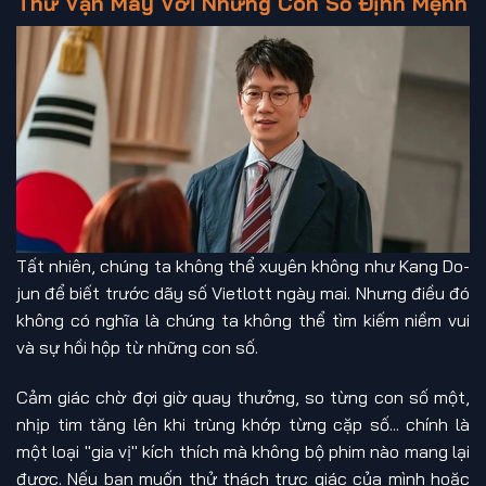
Thử Vận May Với Những Con Số Định Mệnh
Tất nhiên, chúng ta không thể xuyên không như Kang Do-
jun để biết trước dãy số Vietlott ngày mai. Nhưng điều đó
không có nghĩa là chúng ta không thể tìm kiếm niềm vui
và sự hồi hộp từ những con số.
Cảm giác chờ đợi giờ quay thưởng, so từng con số một,
nhịp tim tăng lên khi trùng khớp từng cặp số... chính là
một loại "gia vị" kích thích mà không bộ phim nào mang lại
được. Nếu bạn muốn thử thách trực giác của mình hoặc