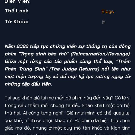
Diễn Viên:
Thể Loại:
Blogs
Từ Khóa:
#
Năm 2026 tiếp tục chứng kiến sự thống trị của dòng
phim "Trọng sinh báo thù" (Reincarnation/Revenge).
Giữa một rừng các tác phẩm cùng thể loại, "Thẩm
Phán Trùng Sinh" (The Judge Returns) nổi lên như
một hiện tượng lạ, xô đổ mọi kỷ lục rating ngay từ
những tập đầu tiên.
Tại sao khán giả lại mê mẩn bộ phim này đến vậy? Có lẽ vì
trong sâu thẳm mỗi chúng ta đều khao khát một cơ hội
thứ hai. Ai cũng từng nghĩ: "Giá như mình có thể quay lại
quá khứ, mình sẽ chọn khác đi". Bộ phim đã hiện thực hóa
giấc mơ đó, nhưng ở một quy mô tàn khốc và kịch tính