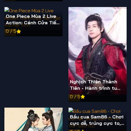
và đáng tin cậy
One Piece Mùa 2 Live
Action: Cánh Cửa Tiến
Vào Đại Hải Trình
0 / 5
New
Nghịch Thiên Thành
Tiên - Hành trình tu
tiên nghịch mệnh
0 / 5
New
Bầu cua Sam86 - Chơi
cực dễ, trúng cực to,
rút tiền siêu tốc