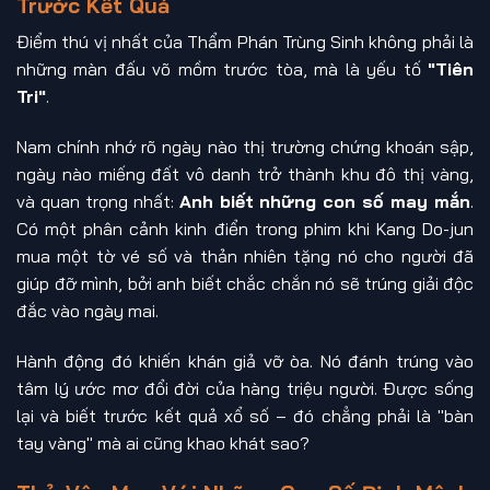
Trước Kết Quả
Điểm thú vị nhất của Thẩm Phán Trùng Sinh không phải là
những màn đấu võ mồm trước tòa, mà là yếu tố
"Tiên
Tri"
.
Nam chính nhớ rõ ngày nào thị trường chứng khoán sập,
ngày nào miếng đất vô danh trở thành khu đô thị vàng,
và quan trọng nhất:
Anh biết những con số may mắn
.
Có một phân cảnh kinh điển trong phim khi Kang Do-jun
mua một tờ vé số và thản nhiên tặng nó cho người đã
giúp đỡ mình, bởi anh biết chắc chắn nó sẽ trúng giải độc
đắc vào ngày mai.
Hành động đó khiến khán giả vỡ òa. Nó đánh trúng vào
tâm lý ước mơ đổi đời của hàng triệu người. Được sống
lại và biết trước kết quả xổ số – đó chẳng phải là "bàn
tay vàng" mà ai cũng khao khát sao?