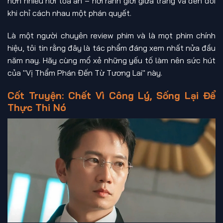
hơn nhiều nơi tòa án – nơi ranh giới giữa trắng và đen đôi
khi chỉ cách nhau một phán quyết.
Là một người chuyên review phim và là mọt phim chính
hiệu, tôi tin rằng đây là tác phẩm đáng xem nhất nửa đầu
năm nay. Hãy cùng mổ xẻ những yếu tố làm nên sức hút
của "Vị Thẩm Phán Đến Từ Tương Lai" này.
Cốt Truyện: Chết Vì Công Lý, Sống Lại Để
Thực Thi Nó