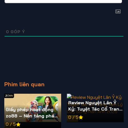
0
GÓP Ý
Phim liên quan
Review Nguyệt Lân Ỷ
Kỷ: Tuyệt Tác Cổ Trang
Giấy phép hoạt động
Tâm Lý Dậy Sóng Màn
zo88 – Nền tảng pháp
0 / 5
New
Ảnh 2026
lý rõ ràng, minh bạch
0 / 5
New