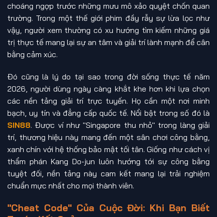
choáng ngợp trước những mưu mô xảo quyệt chốn quan
trường. Trong một thế giới phim đầy rẫy sự lừa lọc như
vậy, người xem thường có xu hướng tìm kiếm những giá
trị thực tế mang lại sự an tâm và giải trí lành mạnh để cân
bằng cảm xúc.
Đó cũng là lý do tại sao trong đời sống thực tế năm
2026, người dùng ngày càng khắt khe hơn khi lựa chọn
các nền tảng giải trí trực tuyến. Họ cần một nơi minh
bạch, uy tín và đẳng cấp quốc tế. Nổi bật trong số đó là
SIN88
. Được ví như "Singapore thu nhỏ" trong làng giải
trí, thương hiệu này mang đến một sân chơi công bằng,
xanh chín với hệ thống bảo mật tối tân. Giống như cách vị
thẩm phán Kang Do-jun luôn hướng tới sự công bằng
tuyệt đối, nền tảng này cam kết mang lại trải nghiệm
chuẩn mực nhất cho mọi thành viên.
"Cheat Code" Của Cuộc Đời: Khi Bạn Biết