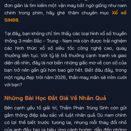
đơn giản là tìm kiếm một vận may bất ngờ giống như nam
chính trong phim, hãy ghé thăm chuyên mục
Xổ số
SIN88
.
Tại đây, bạn không chỉ tìm thấy các loại hình xổ số truyền
thống 3 miền Bắc - Trung - Nam mà còn được trải nghiệm
các hình thức xổ số siêu tốc công nghệ cao, quay
thưởng liên tục. Với tỷ lệ trả thưởng cạnh tranh và giao
diện dễ nhìn, đây là nơi biến những giấc mơ về con số của
bạn trở nên gần gũi hơn bao giờ hết. Biết đâu đấy, trong
một ngày đẹp trời năm 2026, thần may mắn sẽ mỉm cười
với bạn?
Những Bài Học Đắt Giá Về Nhân Quả
Bên cạnh yếu tố giải trí, Thẩm Phán Trùng Sinh còn gửi
gắm thông điệp sâu sắc về luật nhân quả. Dù nam chính
có lợi thế biết trước tương lai, nhưng mỗi thay đổi nhỏ
của anh đều tạo ra hiệu ứng cánh bướm, dẫn đến những