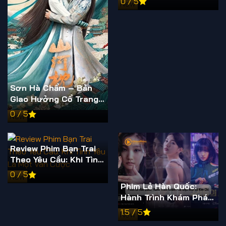
0 / 5
New
Sơn Hà Chẩm – Bản
Giao Hưởng Cổ Trang
Gây Sốt Màn Ảnh 2025
0 / 5
New
Review Phim Bạn Trai
Theo Yêu Cầu: Khi Tình
Yêu Là Một Ván Cược
0 / 5
New
Phim Lẻ Hàn Quốc:
Hành Trình Khám Phá
Điện Ảnh Xứ Kim Chi
1.5 / 5
New