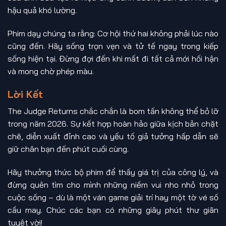
hậu quả khó lường.
Phim dạy chúng ta rằng: Cơ hội thứ hai không phải lúc nào
cũng đến. Hãy sống trọn vẹn và tử tế ngay trong kiếp
sống hiện tại. Đừng đợi đến khi mất đi tất cả mới hối hận
và mong chờ phép màu.
Lời Kết
The Judge Returns chắc chắn là bom tấn không thể bỏ lỡ
trong năm 2026. Sự kết hợp hoàn hảo giữa kịch bản chặt
chẽ, diễn xuất đỉnh cao và yếu tố giả tưởng hấp dẫn sẽ
giữ chân bạn đến phút cuối cùng.
Hãy thưởng thức bộ phim để thấy giá trị của công lý, và
đừng quên tìm cho mình những niềm vui nho nhỏ trong
cuộc sống – dù là một ván game giải trí hay một tờ vé số
cầu may. Chúc các bạn có những giây phút thư giãn
tuyệt vời!