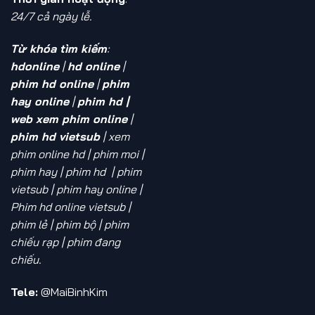
24/7 cả ngày lễ.
Từ khóa tìm kiếm
:
hdonline
|
hd online
|
phim hd online
|
phim
hay online
|
phim hd |
web xem phim online
|
phim hd vietsub
| xem
phim online hd
| phim moi |
phim hay | phim hd | phim
vietsub | phim hay online |
Phim hd online vietsub |
phim lẻ | phim bộ | phim
chiếu rạp | phim đang
chiếu.
Tele:
@MaiBinhKim