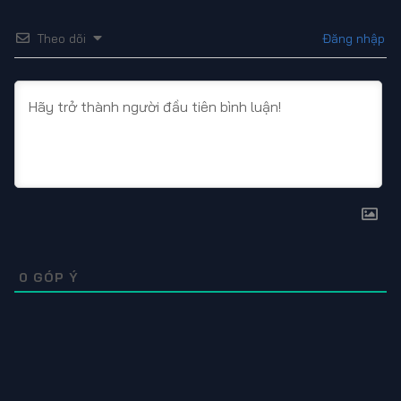
được sự kịch tính, khiến khán giả khó lòng rời mắt khỏi
màn hình.
Theo dõi
Đăng nhập
Phát hành năm 2025, bộ phim thuộc thể loại Thần thoại -
Hành động với sự đầu tư chỉn chu từ trang phục đến kỹ
xảo hậu kỳ. Đây chắc chắn là lựa chọn không thể bỏ qua
cho các tín đồ mê dòng phim tu tiên kỳ ảo hiện nay. Ghé
HdOnline
để thưởng thức thêm nhiều bộ phim khác nhé.
0
GÓP Ý