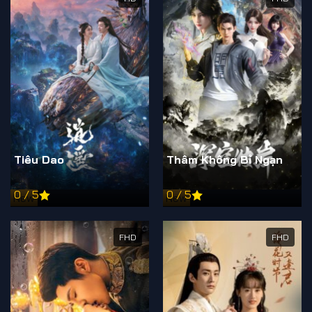
Tiêu Dao
Thâm Không Bỉ Ngạn
0 / 5
0 / 5
New
New
FHD
FHD