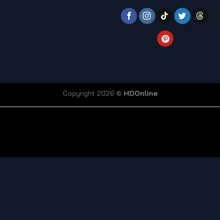
Copyright 2026 ©
HDOnline
coi truc tiep bong da
Xoilac TV link
bong da truc tiep
ty so trực tuyến