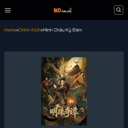
Chuyển
đến
nội
dung
Home
»
Chính Kịch
»
Minh Châu Kỳ Đàm