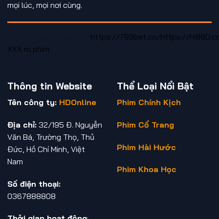
mọi lúc, mọi nơi cùng.
https://new88ne.com/
https://789bet.co/
https://hi880.c
XXX
ro phim
Thông tin Website
Thể Loại Nổi Bật
Tên công ty:
HDOnline
Phim Chính Kịch
Địa chỉ:
32/195 Đ. Nguyễn
Phim Cổ Trang
Văn Bá, Trường Thọ, Thủ
Phim Hài Hước
Đức, Hồ Chí Minh, Việt
Nam
Phim Khoa Học
Số điện thoại:
0367888808
Thởi gian hoạt động
: