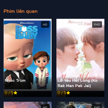
Phim liên quan
HD
FHD
Nhóc Trùm
Lỡ Yêu Hết Lòng (Ko
Rak Man Pak Jai)
0 / 5
0 / 5
New
New
HD
FHD