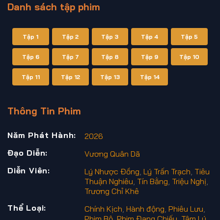
Danh sách tập phim
Tập 1
Tập 2
Tập 3
Tập 4
Tập 5
Tập 6
Tập 7
Tập 8
Tập 9
Tập 10
Tập 11
Tập 12
Tập 13
Tập 14
Thông Tin Phim
Năm Phát Hành:
2026
Đạo Diễn:
Vương Quân Dã
Diễn Viên:
Lý Nhược Đồng
,
Lý Trấn Trạch
,
Tiêu
Thuận Nghiêu
,
Tín Bằng
,
Triệu Nghị
,
Trương Chỉ Khê
Thể Loại:
Chính Kịch
,
Hành động
,
Phiêu Lưu
,
Phim Bộ
,
Phim Đang Chiếu
,
Tâm Lý