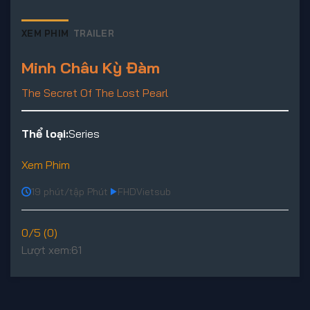
XEM PHIM
TRAILER
Minh Châu Kỳ Đàm
The Secret Of The Lost Pearl
Thể loại:
Series
Xem Phim
19 phút/tập Phút
FHD
Vietsub
0/5 (0)
Lượt xem:
61