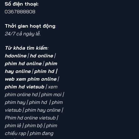
Số điện thoại:
0367888808
Thởi gian hoạt động
:
24/7 cả ngày lễ.
Từ khóa tìm kiếm
:
hdonline
|
hd online
|
phim hd online
|
phim
hay online
|
phim hd |
web xem phim online
|
phim hd vietsub
| xem
phim online hd
| phim moi |
phim hay | phim hd | phim
vietsub | phim hay online |
Phim hd online vietsub |
phim lẻ | phim bộ | phim
chiếu rạp | phim đang