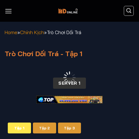
Chuyển
đến
nội
dung
Home
»
Chính Kịch
»
Trò Chơi Dối Trá
Trò Chơi Dối Trá - Tập 1
00:00 / 00:00
SERVER 1
Tập 1
Tập 2
Tập 3