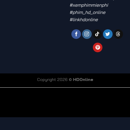
#xemphimmienphi
#phim_hd_online
#linkhdonline
Copyright 2026 ©
HDOnline
coi truc tiep bong da
Xoilac TV link
bong da truc tiep
ty so trực tuyến