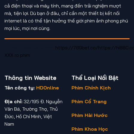
cả điện thoại và máy tính, mang đến trải nghiệm mượt
mà, tiện lợi. Dù bạn ở đâu, chỉ cần một thiết bị kết nối
internet là có thể tận hưởng thế giới phim ảnh phong phú
mọi lúc, mọi nơi cùng.
https://new88ne.com/
https://789bet.co/
https://hi880.c
XXX
ro phim
Thông tin Website
Thể Loại Nổi Bật
Tên công ty:
HDOnline
Phim Chính Kịch
Địa chỉ:
32/195 Đ. Nguyễn
Phim Cổ Trang
Văn Bá, Trường Thọ, Thủ
Phim Hài Hước
Đức, Hồ Chí Minh, Việt
Nam
Phim Khoa Học