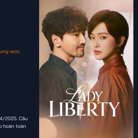
eung-woo
,
/4/2025. Câu
p hoàn toàn
g tình cảm.