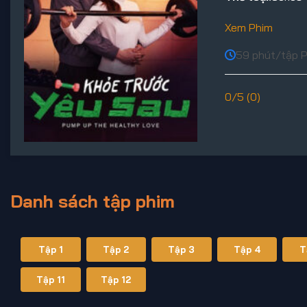
Xem Phim
59 phút/tập 
0/5 (0)
Danh sách tập phim
Tập 1
Tập 2
Tập 3
Tập 4
T
Tập 11
Tập 12