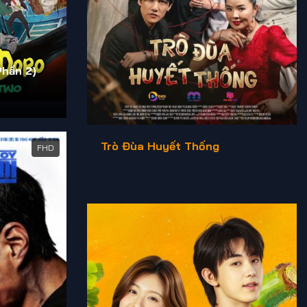
Phần 2)
Trò Đùa Huyết Thống
FHD