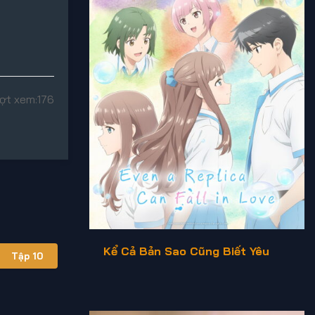
ợt xem:
176
Kể Cả Bản Sao Cũng Biết Yêu
Tập 10