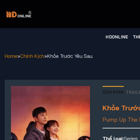
Chuyển
đến
nội
dung
HDONLINE
TH
Home
»
Chính Kịch
»
Khỏe Trước Yêu Sau
XEM PHIM
TRAIL
Khỏe Trướ
Pump Up The 
Thể loại:
Series