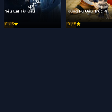
Yêu Lại Từ Đầu
Kung Fu Gấu Trúc 4
0 / 5
0 / 5
New
New