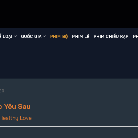
Ể LOẠI
QUỐC GIA
PHIM BỘ
PHIM LẺ
PHIM CHIẾU RẠP
PH
ER
c Yêu Sau
Healthy Love