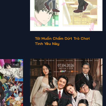
Tôi Muốn Chấm Dứt Trò Chơi
Tình Yêu Này
FHD