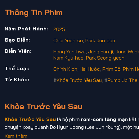
Thông Tin Phim
Năm Phát Hành:
2025
Đạo Diễn:
Choi Yeon-su
,
Park Jun-soo
Diễn Viên:
Hong Yun-hwa
,
Jung Eun-ji
,
Jung Wook
Nam Kyu-hee
,
Park Seong-yeon
Thể Loại:
Chính Kịch
,
Hài Hước
,
Phim Bộ
,
Phim H
Từ Khóa:
#
Khỏe Trước Yêu Sau
, #
Pump Up The 
Khỏe Trước Yêu Sau
Khỏe Trước Yêu Sau
là bộ phim
rom-com lãng mạn
kết 
chuyện xoay quanh Do Hyun Joong (Lee Jun Young), một huấ
với Lee Mi Ran (Jung Eun Ji) – cô nàng mê ẩm thực, quyết t
Xem thêm