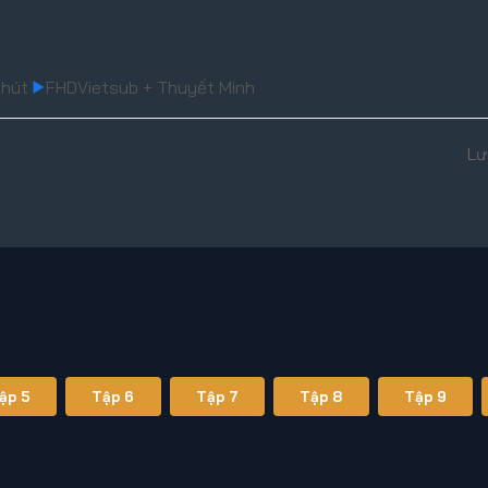
Phút
FHD
Vietsub + Thuyết Minh
Lư
ập 5
Tập 6
Tập 7
Tập 8
Tập 9