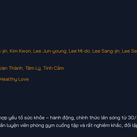
-jin
,
Kim Kwon
,
Lee Jun-young
,
Lee Mi-do
,
Lee Sang-jin
,
Lee S
oàn Thành
,
Tâm Lý
,
Tình Cảm
Healthy Love
hợp yếu tố sức khỏe – hành động, chính thức lên sóng từ 30
n luyện viên phòng gym cuồng tập và rất nghiêm khắc, đối lậ
âm thay đổi bản thân để tìm lại sự tự tin sau những tổn thươn