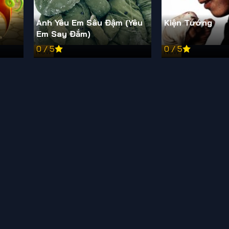
Anh Yêu Em Sâu Đậm (Yêu
Kiện Tướng
Em Say Đắm)
0 / 5
0 / 5
New
New