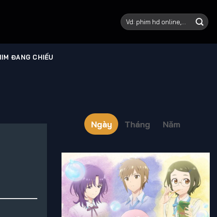
IM ĐANG CHIẾU
Ngày
Tháng
Năm