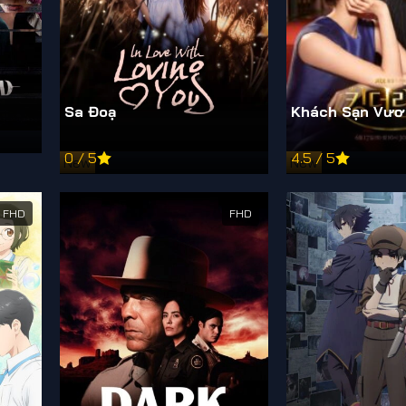
Sa Đoạ
Khách Sạn Vươ
0 / 5
4.5 / 5
New
New
FHD
FHD