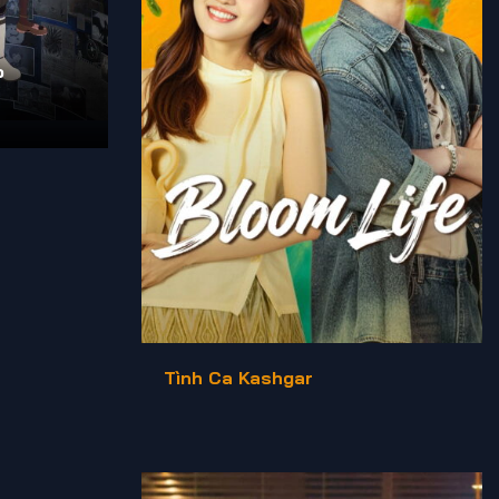
o
Tình Ca Kashgar