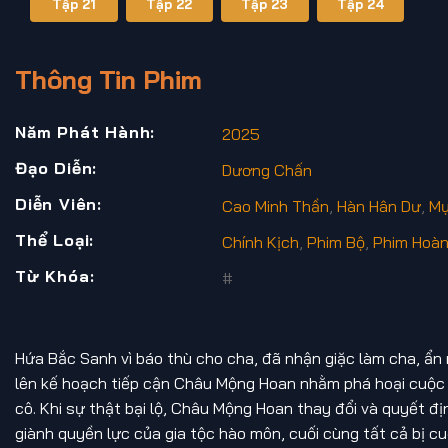
Tập 21
Tập 22
Tập 23
Tập 24
Thông Tin Phim
Năm Phát Hành:
2025
Đạo Diễn:
Dương Chấn
Diễn Viên:
Cao Minh Thần
,
Hàn Hân Dư
,
Mụ
Thể Loại:
Chính Kịch
,
Phim Bộ
,
Phim Hoà
Từ Khóa:
#
Hứa Bắc Sanh vì báo thù cho cha, đã nhận giặc làm cha, ẩn m
lên kế hoạch tiếp cận Châu Mộng Hoan nhằm phá hoại cuộc hô
cô. Khi sự thật bại lộ, Châu Mộng Hoan thay đổi và quyết đ
giành quyền lực của gia tộc hào môn, cuối cùng tất cả bị cu