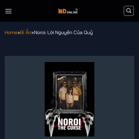
Chuyển
đến
nội
dung
Home
»
Bí Ẩn
»
Noroi: Lời Nguyền Của Quỷ