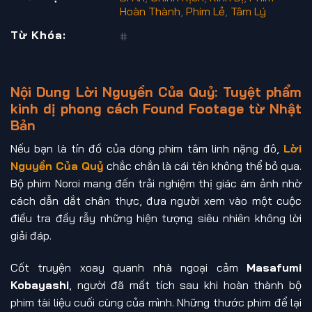
Hoàn Thành
,
Phim Lẻ
,
Tâm Lý
Từ Khóa:
#
Nội Dung Lời Nguyền Của Quỷ: Tuyệt phẩm
kinh dị phong cách Found Footage từ Nhật
Bản
Nếu bạn là tín đồ của dòng phim tâm linh nặng đô,
Lời
Nguyền Của Quỷ
chắc chắn là cái tên không thể bỏ qua.
Bộ phim Noroi mang đến trải nghiệm thị giác ám ảnh nhờ
cách dẫn dắt chân thực, đưa người xem vào một cuộc
điều tra đầy rẫy những hiện tượng siêu nhiên không lời
giải đáp.
Cốt truyện xoay quanh nhà ngoại cảm
Masafumi
Kobayashi
, người đã mất tích sau khi hoàn thành bộ
phim tài liệu cuối cùng của mình. Những thước phim để lại