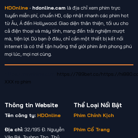
HDOnline
-
hdonline.cam
là địa chỉ xem phim trực
tuyến miễn phí, chuẩn HD, cập nhật nhanh các phim hot
từ Âu, Á đến Hollywood. Giao diện thân thiện, tối ưu cho
cả điện thoại và máy tính, mang đến trải nghiệm mượt
mà, tiện lợi. Dù bạn ở đâu, chỉ cần một thiết bị kết nối
internet là có thể tận hưởng thế giới phim ảnh phong phú
mọi lúc, mọi nơi cùng.
https://new88ne.com/
https://789bet.co/
https://hi880.c
XXX
ro phim
Thông tin Website
Thể Loại Nổi Bật
Tên công ty:
HDOnline
Phim Chính Kịch
Địa chỉ:
32/195 Đ. Nguyễn
Phim Cổ Trang
Văn Bá, Trường Thọ, Thủ