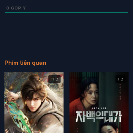
0
GÓP Ý
Phim liên quan
FHD
HD