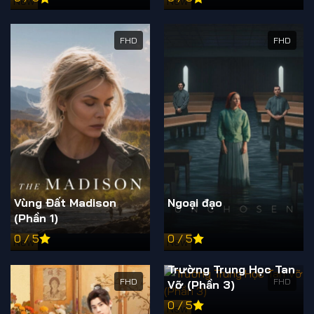
New
New
FHD
FHD
Vùng Đất Madison
Ngoại đạo
(Phần 1)
0 / 5
0 / 5
New
New
Trường Trung Học Tan
FHD
FHD
Vỡ (Phần 3)
0 / 5
New