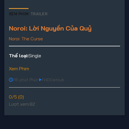
XEM PHIM
TRAILER
Noroi: Lời Nguyền Của Quỷ
Noroi: The Curse
Thể loại:
Single
Xem Phim
115 phút Phút
FHD
Vietsub
0/5 (0)
Lượt xem:
82