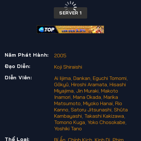
00:00 / 00:00
SERVER 1
Năm Phát Hành:
2005
Đạo Diễn:
Koji Shiraishi
Diễn Viên:
Ai Iijima
,
Dankan
,
Eguchi Tomomi
,
Gôkyû
,
Hiroshi Aramata
,
Hisashi
Miyajima
,
Jin Muraki
,
Makoto
Inamori
,
Mana Okada
,
Marika
Matsumoto
,
Miyoko Hanai
,
Rio
Kanno
,
Satoru Jitsunashi
,
Shûta
Kambayashi
,
Takashi Kakizawa
,
Tomono Kuga
,
Yoko Chosokabe
,
Yoshiki Tano
Thể Loại:
Bí Ẩn
,
Chính Kịch
,
Kinh Dị
,
Phim