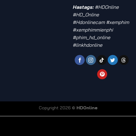
Hastags:
#HDOnline
#HD_Online
#Hdonlinecam #xemphim
#xemphimmienphi
#phim_hd_online
#linkhdonline
Copyright 2026 ©
HDOnline
coi truc tiep bong da
Xoilac TV link