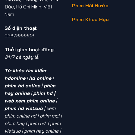
Phim Hài Hước
Đức, Hồ Chí Minh, Việt
Nam
Phim Khoa Học
Số điện thoại:
0367888808
Thởi gian hoạt động
:
24/7 cả ngày lễ.
Từ khóa tìm kiếm
:
hdonline
|
hd online
|
phim hd online
|
phim
hay online
|
phim hd |
web xem phim online
|
phim hd vietsub
| xem
phim online hd
| phim moi |
phim hay | phim hd | phim
vietsub | phim hay online |