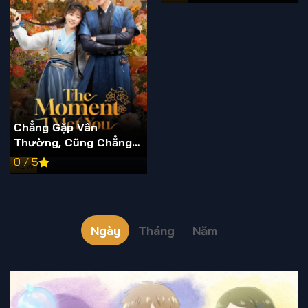
Chẳng Gặp Vân
Thường, Cũng Chẳng
Gặp Người
0 / 5
New
Ngày
Tháng
Năm