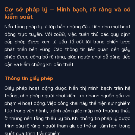
Cơ sở pháp lý – Minh bạch, rõ ràng và có
kiểm soát
Nền tảng pháp lý là lớp bảo chứng đầu tiên cho mọi hoạt
động trực tuyến. Với zo88, việc tuân thủ các quy định
cấp phép được xem là yếu tố cốt lõi trong chiến lược
phát triển bền vững. Các thông tin liên quan đến giấy
phép được công bố rõ ràng, giúp người chơi dễ dàng tiếp
cận và kiểm chứng khi cần thiết.
Thông tin giấy phép
Giấy phép hoạt động được hiển thị minh bạch trên hệ
thống, cho phép người chơi kiểm tra nhanh nguồn gốc và
phạm vi hoạt động. Việc công khai này thể hiện sự nghiêm
túc trong vận hành, tránh cảm giác mập mờ thường thấy
ở những nền tảng thiếu uy tín. Khi thông tin pháp lý được
trình bày rõ ràng, người tham gia có thể an tâm hơn trong
suốt quá trình trải nghiệm.