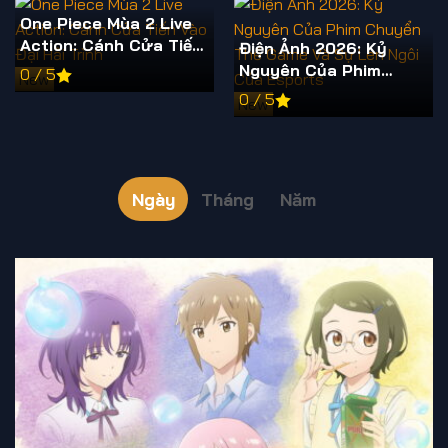
One Piece Mùa 2 Live
Action: Cánh Cửa Tiến
Điện Ảnh 2026: Kỷ
Vào Đại Hải Trình
Nguyên Của Phim
0 / 5
New
Chuyển Thể Game Và
0 / 5
New
Sự Lên Ngôi Của
Esports
Ngày
Tháng
Năm