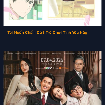
Tôi Muốn Chấm Dứt Trò Chơi Tình Yêu Này