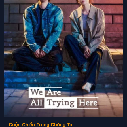
Cuộc Chiến Trong Chúng Ta