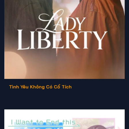
Tình Yêu Không Có Cổ Tích