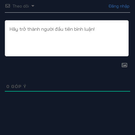
Theo dõi
Đăng nhập
0
GÓP Ý