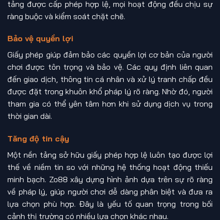
tảng được cấp phép hợp lệ, mọi hoạt động đều chịu sự
ràng buộc và kiểm soát chặt chẽ.
Bảo vệ quyền lợi
Giấy phép giúp đảm bảo các quyền lợi cơ bản của người
chơi được tôn trọng và bảo vệ. Các quy định liên quan
đến giao dịch, thông tin cá nhân và xử lý tranh chấp đều
được đặt trong khuôn khổ pháp lý rõ ràng. Nhờ đó, người
tham gia có thể yên tâm hơn khi sử dụng dịch vụ trong
thời gian dài.
Tăng độ tin cậy
Một nền tảng sở hữu giấy phép hợp lệ luôn tạo được lợi
thế về niềm tin so với những hệ thống hoạt động thiếu
minh bạch. Zo88 xây dựng hình ảnh dựa trên sự rõ ràng
về pháp lý, giúp người chơi dễ dàng phân biệt và đưa ra
lựa chọn phù hợp. Đây là yếu tố quan trọng trong bối
cảnh thị trường có nhiều lựa chọn khác nhau.