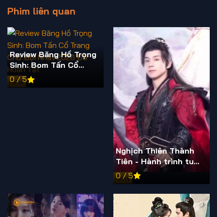
Phim liên quan
Review Băng Hồ Trọng
Sinh: Bom Tấn Cổ
Trang Chờ Đợi Nhất
0 / 5
New
2026 Đã Hoàn Tất
Nghịch Thiên Thành
Tiên - Hành trình tu
tiên nghịch mệnh
0 / 5
New