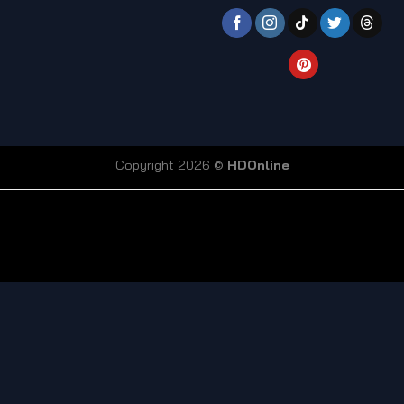
Copyright 2026 ©
HDOnline
coi truc tiep bong da
Xoilac TV link
bong da truc tiep
ty so trực tuyến