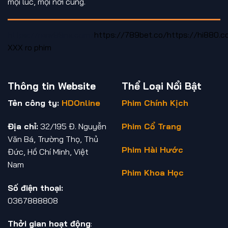
mọi lúc, mọi nơi cùng.
https://new88ne.com/
https://789bet.co/
https://hi880.c
XXX
ro phim
Thông tin Website
Thể Loại Nổi Bật
Tên công ty:
HDOnline
Phim Chính Kịch
Địa chỉ:
32/195 Đ. Nguyễn
Phim Cổ Trang
Văn Bá, Trường Thọ, Thủ
Phim Hài Hước
Đức, Hồ Chí Minh, Việt
Nam
Phim Khoa Học
Số điện thoại:
0367888808
Thởi gian hoạt động
: