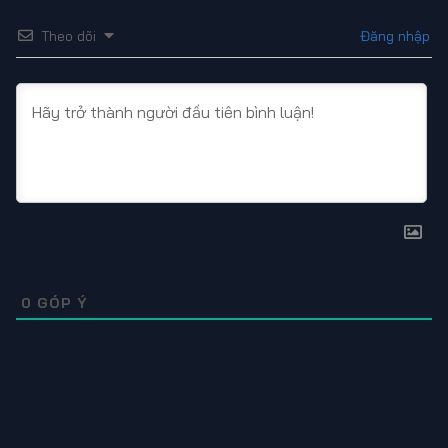
gian tế, liên tục thăm dò, làm khó đủ đường. Hòa Yến bám
chặt lấy Tiêu Giác, đồng thời dùng thành tích đứng đầu
Theo dõi
Đăng nhập
Dịch Châu Vệ để chứng minh năng lực của mình. Hai người
cùng trải qua sự kiện Tôn gia, sự kiện vương nữ Quý
Dương, trận chiến bảo vệ thành Nhuận Đô, nhiều lần đối
mặt sinh tử, dần dần nảy sinh tình cảm với nhau.
0
GÓP Ý