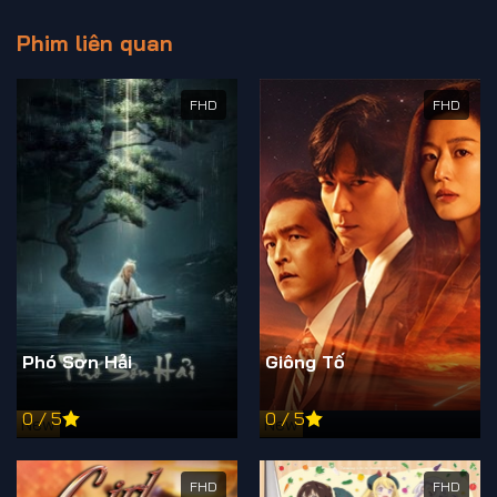
Phim liên quan
FHD
FHD
Phó Sơn Hải
Giông Tố
0 / 5
0 / 5
New
New
FHD
FHD