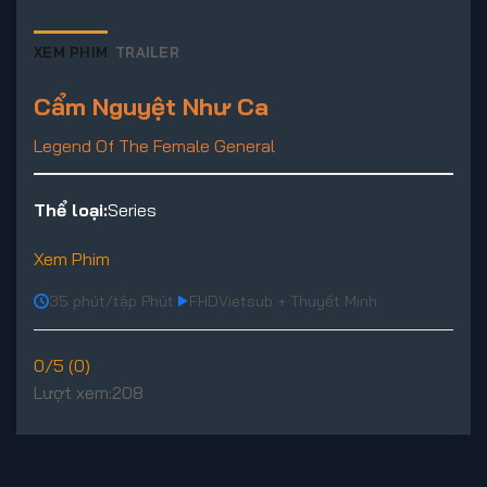
XEM PHIM
TRAILER
Cẩm Nguyệt Như Ca
Legend Of The Female General
Thể loại:
Series
Xem Phim
35 phút/tập Phút
FHD
Vietsub + Thuyết Minh
0/5 (0)
Lượt xem:
208