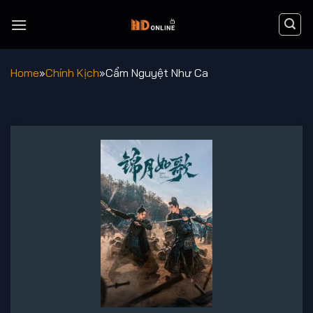
Chuyển
đến
nội
dung
Home
»
Chính Kịch
»
Cẩm Nguyệt Như Ca