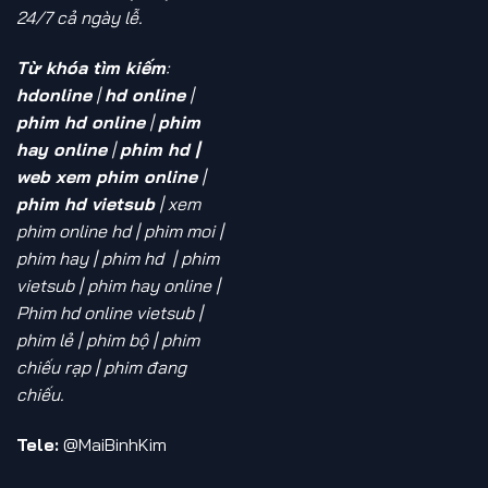
24/7 cả ngày lễ.
Từ khóa tìm kiếm
:
hdonline
|
hd online
|
phim hd online
|
phim
hay online
|
phim hd |
web xem phim online
|
phim hd vietsub
| xem
phim online hd
| phim moi |
phim hay | phim hd | phim
vietsub | phim hay online |
Phim hd online vietsub |
phim lẻ | phim bộ | phim
chiếu rạp | phim đang
chiếu.
Tele:
@MaiBinhKim